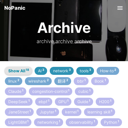
NoPanic
Tog
Archive
archive archive archive
18
3
3
3
2
Show All
AI
network
tools
How-to
2
2
2
1
1
linux
wireshark
翻译
bbr
Book
1
1
1
Claude
congestion-control
cubic
1
1
1
1
1
DeepSeek
ebpf
GPU
Guide
H200
1
1
1
1
JaneStreet
Jupyter
kernel
learning skill
1
1
1
1
LightGBM
networking
observability
Python