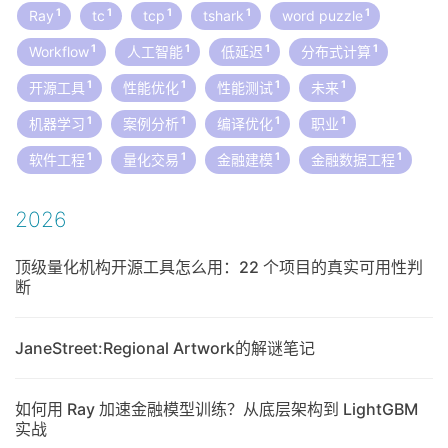
1
1
1
1
1
Ray
tc
tcp
tshark
word puzzle
1
1
1
1
Workflow
人工智能
低延迟
分布式计算
1
1
1
1
开源工具
性能优化
性能测试
未来
1
1
1
1
机器学习
案例分析
编译优化
职业
1
1
1
1
软件工程
量化交易
金融建模
金融数据工程
2026
顶级量化机构开源工具怎么用：22 个项目的真实可用性判
断
JaneStreet:Regional Artwork的解谜笔记
如何用 Ray 加速金融模型训练？从底层架构到 LightGBM
实战