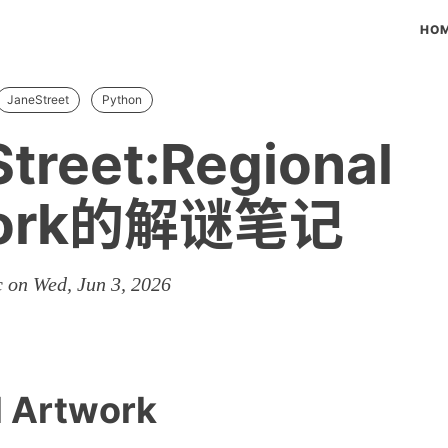
HO
JaneStreet
Python
treet:Regional
work的解谜笔记
 on Wed, Jun 3, 2026
l Artwork