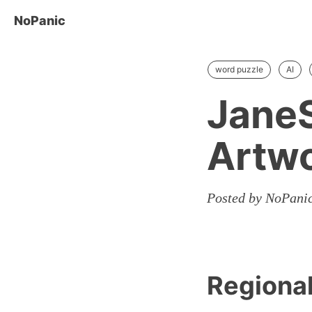
NoPanic
word puzzle
AI
JaneS
Art
Posted by NoPanic
Regiona