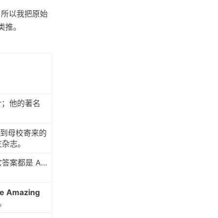
所以我把原始
类推。
zier；他的著名
到母校寄来的
友杂志。
它答案都是 A…
e Amazing
。