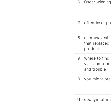
6
Oscar-winning
7
often-inset pai
8
microwaveabl
that replaced 
product
9
where to find 
vial” and “dou
and trouble”
10
you might brea
11
eponym of mul