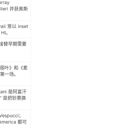
rray
alieri 并获奥斯
ii 常以 inset
HI。
牌，接替早期需要
丽叶》和《麦
第一场。
hani 是阿富汗
ll” 是把钞票换
Vespucci；
 America 都可