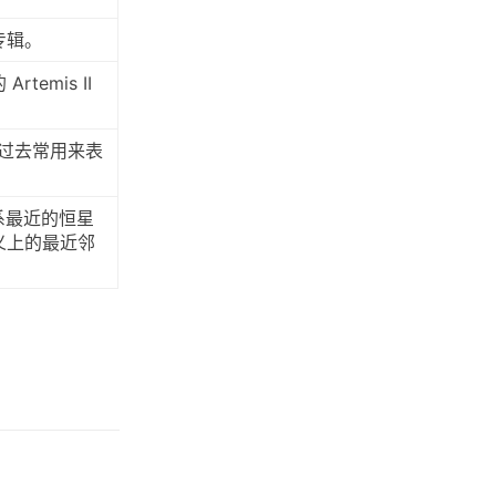
的专辑。
temis II
，是过去常用来表
太阳系最近的恒星
义上的最近邻