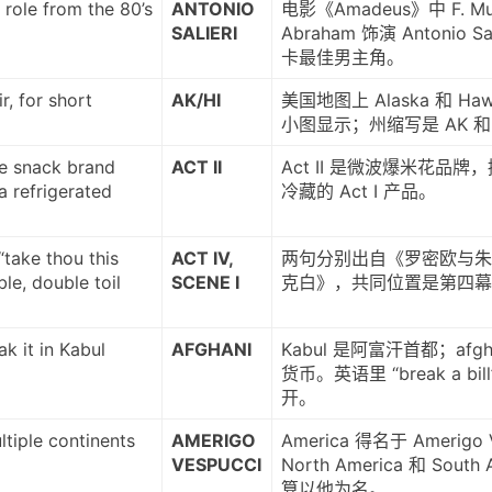
 role from the 80’s
ANTONIO
电影《Amadeus》中 F. Mu
SALIERI
Abraham 饰演 Antonio S
卡最佳男主角。
r, for short
AK/HI
美国地图上 Alaska 和 Hawa
小图显示；州缩写是 AK 和 
e snack brand
ACT II
Act II 是微波爆米花品
a refrigerated
冷藏的 Act I 产品。
“take thou this
ACT IV,
两句分别出自《罗密欧与朱
ble, double toil
SCENE I
克白》，共同位置是第四幕
k it in Kabul
AFGHANI
Kabul 是阿富汗首都；afg
货币。英语里 “break a bi
开。
tiple continents
AMERIGO
America 得名于 Amerigo 
VESPUCCI
North America 和 South
算以他为名。