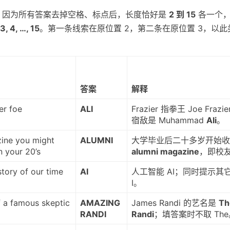
索。因为所有答案去掉空格、标点后，长度恰好是
2 到 15
各一个，
 3, 4, …, 15
。第一条线索在原位置 2，第二条在原位置 3，以此
答案
解释
er foe
ALI
Frazier 指拳王 Joe Fra
宿敌是 Muhammad
Ali
。
ine you might
ALUMNI
大学毕业后二十多岁开始收
n your 20’s
alumni magazine
，即校
story of our time
AI
人工智能 AI；同时提示其
I。
 a famous skeptic
AMAZING
James Randi 的艺名是
Th
RANDI
Randi
；填答案时不取 The