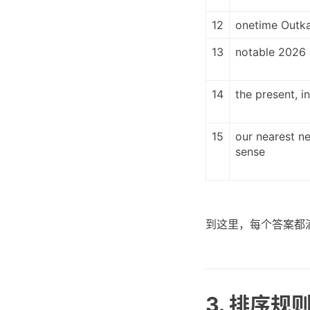
12
onetime Outka
13
notable 2026 
14
the present, i
15
our nearest n
sense
到这里，每个答案都
3. 排序